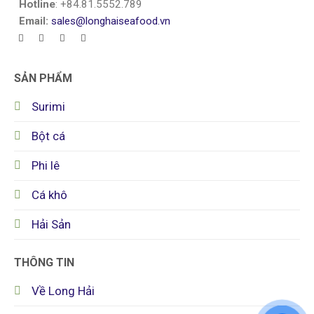
Hotline
: +84.81.5552.789
Email:
sales@longhaiseafood.vn
SẢN PHẨM
Surimi
Bột cá
Phi lê
Cá khô
Hải Sản
THÔNG TIN
Về Long Hải