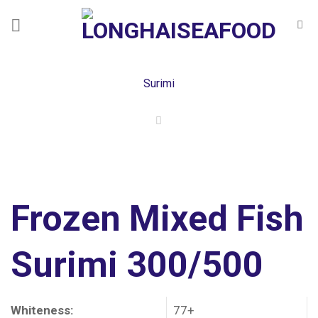
Skip
to
content
Surimi
FILTER
Frozen Mixed Fish
Surimi 300/500
Whiteness:
77+