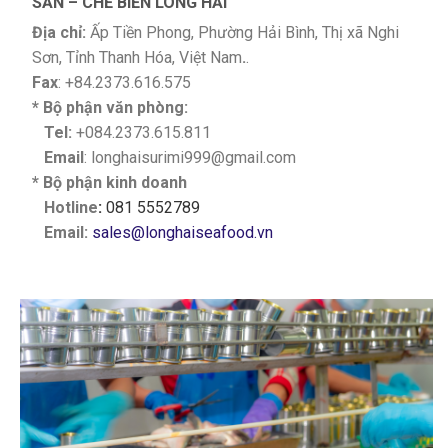
SẢN – CHẾ BIẾN LONG HẢI
Địa chỉ:
Ấp Tiền Phong, Phường Hải Bình, Thị xã Nghi
Sơn, Tỉnh Thanh Hóa, Việt Nam
.
.
Fax
: +84.2373.616.575
* Bộ phận văn phòng:
Tel:
+084.2373.615.811
Email
: longhaisurimi999@gmail.com
* Bộ phận kinh doanh
Hotline
:
081 5552789
Email:
sales@longhaiseafood.vn